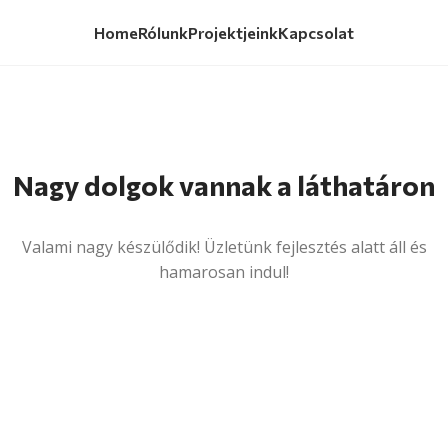
Home
Rólunk
Projektjeink
Kapcsolat
Nagy dolgok vannak a láthatáron
Valami nagy készülődik! Üzletünk fejlesztés alatt áll és
hamarosan indul!